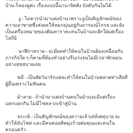
บ้าน ก็ลองดูค่ะ เรื่องแบบนี้นานาจิตตัง บังคับกันไม่ได้
งู - ไม่ควรนำมาแต่งบ้าน เพราะงูเป็นสัญลักษณ์ของ
ความอาฆาตซึ่งส่งผลให้หมกมุ่นอยู่กับอารมณ์โกรธ และยัง
เป็นเครื่องหมายของตัณหาราคะคนในบ้านจะฝักใฝ่แต่เรื่อง
โลกีย์
นาฬิกาทราย - จะมีผลทำให้คนในบ้านต้องเหนื่อยกับ
ภารกิจใด ๆ ก็ตามที่ต้องทำอย่างรีบเร่งจนไม่มีเวลาพักผ่อน
อย่างสุขสบายเลย
หมี - เป็นสัตว์น่ารักแต่จะทำให้คนในบ้านพลาดท่าเสียที
ผู้อื่นเพราะไม่ทันคน
ม้าลาย - ถ้านำมาแต่งบ้านคนในบ้านจะมีแต่เรื่อง
แตกแยกกัน ไม่มีโชคลาภเข้าสู่บ้าน
จระเข้ - เป็นสัญลักษณ์ของความเจ้าเล่ห์เพทุบาย จะ
ทำให้อับโชค และมีคนคอยคิดมุ่งร้ายต่อคุณและคนใน
ครอบครัว