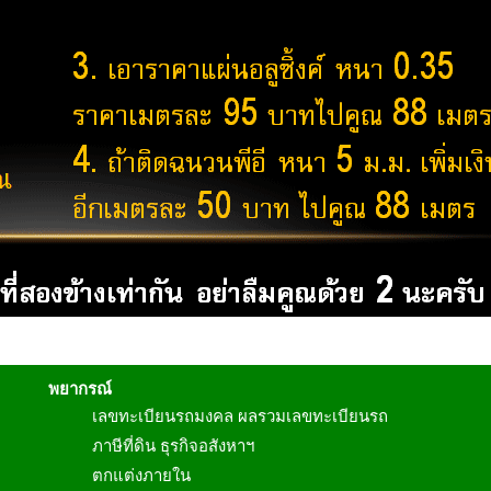
พยากรณ์
เลขทะเบียนรถมงคล ผลรวมเลขทะเบียนรถ
ภาษีที่ดิน ธุรกิจอสังหาฯ
ตกแต่งภายใน