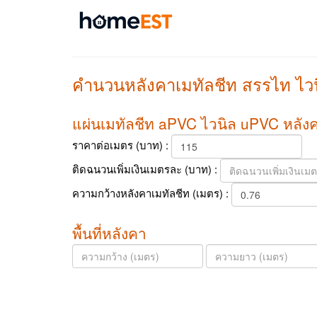
คำนวนหลังคาเมทัลชีท สรรไท ไวนิ
แผ่นเมทัลชีท aPVC ไวนิล uPVC หลั
ราคาต่อเมตร (บาท) :
ติดฉนวนเพิ่มเงินเมตรละ (บาท) :
ความกว้างหลังคาเมทัลชีท (เมตร) :
พื้นที่หลังคา