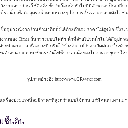
้พลังงานจากถ่าน ใช้ติดตั้งเข้ากับก๊อกน้ำทั่วไปที่มีลักษณะเป็นเกลี
ร์ รดน้ำ เพื่อติดจุดรดน้ำตามที่ต่างๆ ได้ การตั้งเวลาอาจจะตั้งได
ซื้ออุปกรณ์จากร้านค้ามาติดตั้งได้ด้วยตัวเอง ราคาไม่สูงนัก ซึ่งระบ
ช้งานของ Timer สั้นกว่าระบบไฟฟ้า น้ำที่จ่ายไปรดน้ำไม่ได้มีอุปก
จ่ายน้ำตามเวลานี้ อย่างที่เกริ่นไว้ข้างต้น แม้ว่าจะเกิดฝนตกในช่
 ใช้พลังงานจากถ่าน ซึ่งแรงดันไฟฟ้าจะลดน้อยลงไปตามอายุการใช
รูปภาพอ้างอิง http://www.QRwater.com
ื่องประเภทนี้จะมีราคาที่สูงกว่าแบบใช้ถ่าน แต่มีคนทนทานมากกว
ชื้นดิน