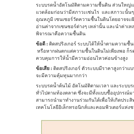
ระบบรดน้ำอัตโนมัติตามความชื้นดิน ส่วนใหญ่
แวดล้อมก่อนว่ามีสภาวะเช่นไร และสภาวะนั้นๆ ค
อุณหภูมิ เซนเซอร์วัดความชื้นในดินโดยอาจจะฝ
อ่านค่าจากเซนซอร์ต่างๆ เหล่านั้น และนำค่าเหล่
พิจารณาคือความชื้นดิน
ข้อดี :
ติดสปริงเกอร์ ระบบได้ให้น้ำตามความชื้
หรือหากฝนตกแต่ความชื้นในดินไม่เพียงพอ ก็รดน
ควบคุมการให้น้ำมีความอ่อนไหวค่อนข้างสูง
ข้อเสีย :
ติดสปริงเกอร์ ตัวระบบมีราคาสูงกว่า
จะมีความคุ้มทุนมากกว่า
ระบบรดน้ำต้นไม้ อัตโนมัติตามเวลา และระบบรดน
ทั่วไปตามท้องตลาด ซึ่งจะมีทั้งแบบซื้ออุปกรณ์
สามารถนำมาทำงานร่วมกันได้เพื่อให้เกิดประสิทธิ
เทคโนโลยีอิเล็กทรอนิกส์และคอมพิวเตอร์แห่งชาต