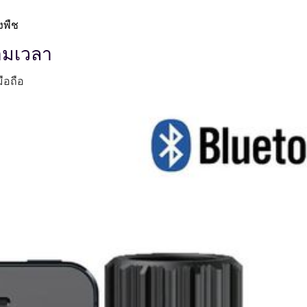
งพืช
ตามเวลา
มือถือ