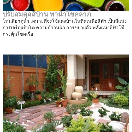
ปรับสมดุลสีบ้าน พานำโชคลาภ
โทนสีธาตุน้ำ เหมาะที่จะใช้แต่งบ้านในทิศเหนือสีฟ้า เป็นสีแห่ง
การเจริญเติบโต ความก้าวหน้า การขยายตัว พลังแห่งสีฟ้าใช้
กระตุ้นโชคเรื่อ