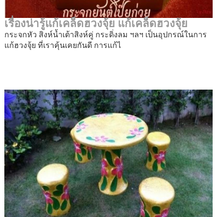
เรื่องน่ารู้แก้เคล็ดฮวงจุ้ย แก้เคล็ดฮวงจุ้ย
กระจกหัว สิงห์น้ำเต้าสิงห์คู่ กระดิ่งลม ฯลฯ เป็นอุปกรณ์ในการ
แก้ฮวงจุ้ย ที่เราคุ้นเคยกันดี การแก้ไ